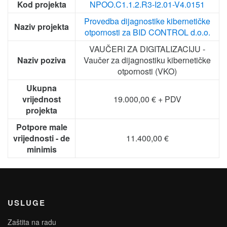
Kod projekta
NPOO.C1.1.2.R3-I2.01-V4.0151
Provedba dijagnostike kibernetičke
Naziv projekta
otpornosti za BID CONTROL d.o.o.
VAUČERI ZA DIGITALIZACIJU -
Naziv poziva
Vaučer za dijagnostiku kibernetičke
otpornosti (VKO)
Ukupna
vrijednost
19.000,00 € + PDV
projekta
Potpore male
vrijednosti - de
11.400,00 €
minimis
USLUGE
Zaštita na radu