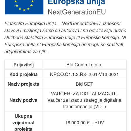
Financira Europska unija – NextGenerationEU. Izneseni
stavovi i mišljenja samo su autorova i ne odražavaju nužno
službena stajališta Europske unije ili Europske komisije. Ni
Europska unija ni Europska komisija ne mogu se smatrati
odgovornima za njih.
Prijavitelj
Bid Control d.o.o.
Kod projekta
NPOO.C1.1.2.R3-I2.01-V13.0021
Naziv projekta
Bid SDT
VAUČERI ZA DIGITALIZACIJU -
Naziv poziva
Vaučer za izradu strategije digitalne
transformacije (VDT)
Ukupna
vrijednost
16.000,00 € + PDV
projekta