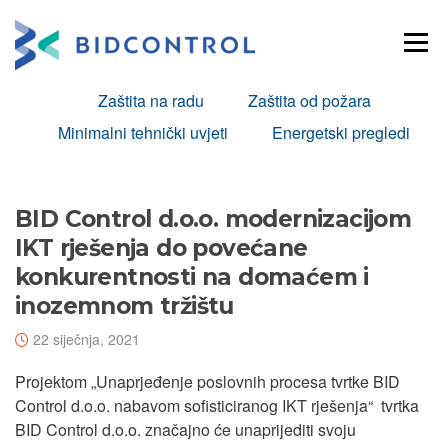
Skoči
na
Izborni
sadržaj
Zaštita na radu
Zaštita od požara
Minimalni tehnički uvjeti
Energetski pregledi
Novosti
BID Control d.o.o. modernizacijom
IKT rješenja do povećane
konkurentnosti na domaćem i
inozemnom tržištu
22 siječnja, 2021
Projektom „Unaprjeđenje poslovnih procesa tvrtke BID
Control d.o.o. nabavom sofisticiranog IKT rješenja“ tvrtka
BID Control d.o.o. značajno će unaprijediti svoju