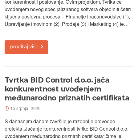
konkurentnost i poslovanje. Ovim projektom, Tvrtka će
uvođenjem novog specijaliziranog softvera objediniti četiri
ključna poslovna procesa – Financije i računovodstvo (1),
Upravljanje imovinom (2), Prodaja (3) i Marketing (4) te…
pročitaj više
Tvrtka BID Control d.o.o. jača
konkurentnost uvođenjem
međunarodno priznatih certifikata
15 srpnja, 2020
S današnjim danom završilo je razdoblje provedbe
projekta „Jačanje konkurentnosti tvrtke BID Control d.o.o.
uvođenjem međunarodno priznatih certifikata“ čime je