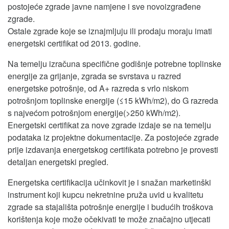
postojeće zgrade javne namjene i sve novoizgrađene
zgrade.
Ostale zgrade koje se iznajmljuju ili prodaju moraju imati
energetski certifikat od 2013. godine.
Na temelju izračuna specifične godišnje potrebne toplinske
energije za grijanje, zgrada se svrstava u razred
energetske potrošnje, od A+ razreda s vrlo niskom
potrošnjom toplinske energije (≤15 kWh/m2), do G razreda
s najvećom potrošnjom energije(>250 kWh/m2).
Energetski certifikat za nove zgrade izdaje se na temelju
podataka iz projektne dokumentacije. Za postojeće zgrade
prije izdavanja energetskog certifikata potrebno je provesti
detaljan energetski pregled.
Energetska certifikacija učinkovit je i snažan marketinški
instrument koji kupcu nekretnine pruža uvid u kvalitetu
zgrade sa stajališta potrošnje energije i budućih troškova
korištenja koje može očekivati te može značajno utjecati