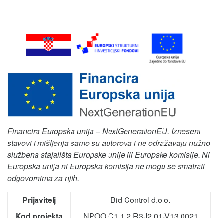
Financira Europska unija – NextGenerationEU. Izneseni
stavovi i mišljenja samo su autorova i ne odražavaju nužno
službena stajališta Europske unije ili Europske komisije. Ni
Europska unija ni Europska komisija ne mogu se smatrati
odgovornima za njih.
Prijavitelj
Bid Control d.o.o.
Kod projekta
NPOO.C1.1.2.R3-I2.01-V13.0021