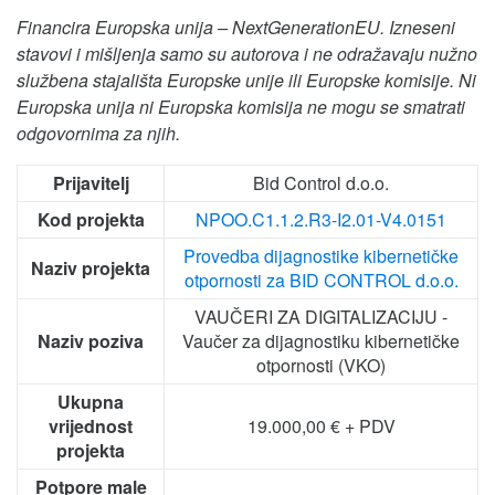
Financira Europska unija – NextGenerationEU. Izneseni
stavovi i mišljenja samo su autorova i ne odražavaju nužno
službena stajališta Europske unije ili Europske komisije. Ni
Europska unija ni Europska komisija ne mogu se smatrati
odgovornima za njih.
Prijavitelj
Bid Control d.o.o.
Kod projekta
NPOO.C1.1.2.R3-I2.01-V4.0151
Provedba dijagnostike kibernetičke
Naziv projekta
otpornosti za BID CONTROL d.o.o.
VAUČERI ZA DIGITALIZACIJU -
Naziv poziva
Vaučer za dijagnostiku kibernetičke
otpornosti (VKO)
Ukupna
vrijednost
19.000,00 € + PDV
projekta
Potpore male