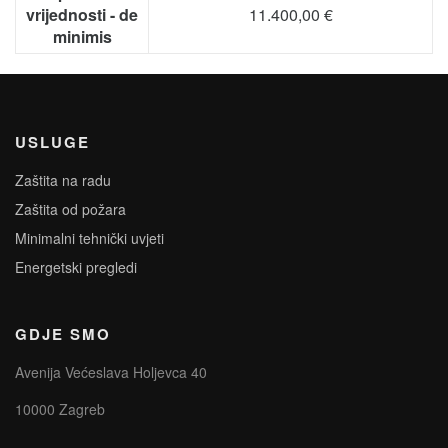
vrijednosti - de
11.400,00 €
minimis
USLUGE
Zaštita na radu
Zaštita od požara
Minimalni tehnički uvjeti
Energetski pregledi
GDJE SMO
Avenija Većeslava Holjevca 40
10000 Zagreb