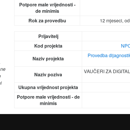
Potpore male vrijednosti -
de minimis
Rok za provedbu
12 mjeseci, o
Prijavitelj
Kod projekta
NPO
Provedba dijagnosti
Naziv projekta
.
 ne
VAUČERI ZA DIGITALIZ
Naziv poziva
e
i
Ukupna vrijednost projekta
Potpore male vrijednosti - de
minimis