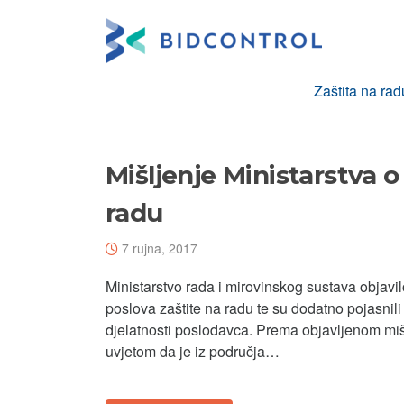
Skoči
na
sadržaj
Zaštita na rad
Mišljenje Ministarstva 
radu
7 rujna, 2017
Ministarstvo rada i mirovinskog sustava objavil
poslova zaštite na radu te su dodatno pojasni
djelatnosti poslodavca. Prema objavljenom mišl
uvjetom da je iz područja…