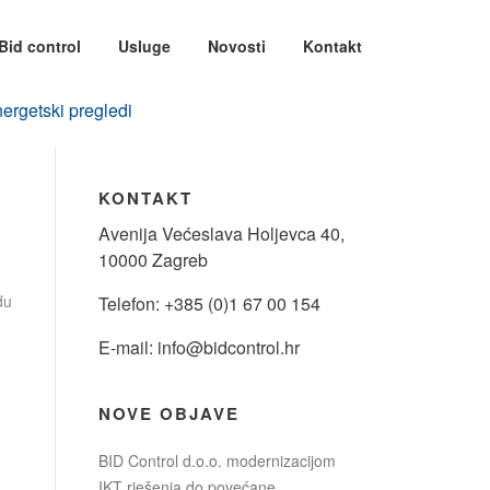
Bid control
Usluge
Novosti
Kontakt
ergetski pregledi
KONTAKT
Avenija Većeslava Holjevca 40,
10000 Zagreb
du
Telefon: +385 (0)1 67 00 154
E-mail:
info@bidcontrol.hr
NOVE OBJAVE
BID Control d.o.o. modernizacijom
IKT rješenja do povećane